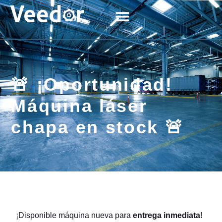
Sobre Nosotros
Nuestras máquinas
Solicitar Demo
🚨 ¡Oportunidad!
Máquina láser
chapa en stock 🚨
¡Disponible máquina nueva para
entrega inmediata
!