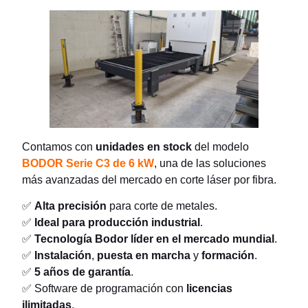
Contamos con
unidades en stock
del modelo
BODOR Serie C3 de 6
kW
, una de las soluciones
más avanzadas del mercado en corte láser por fibra.
✅
Alta precisión
para corte de metales.
✅
Ideal para producción industrial
.
✅
Tecnología Bodor líder en el mercado mundial
.
✅
Instalación
,
puesta en marcha
y
formación
.
✅
5 años de garantía
.
✅ Software de programación con
licencias
ilimitadas
.