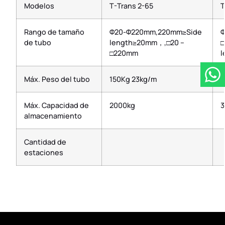
Modelos
T-Trans 2-65
T
Rango de tamaño
Φ20-Φ220mm,220mm≥Side
Φ
de tubo
length≥20mm，,□20 –
□220mm
Máx. Peso del tubo
150Kg 23kg/m
1
Máx. Capacidad de
2000kg
3
almacenamiento
Cantidad de
estaciones