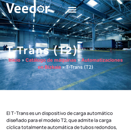
T-Trans (T2)
Inicio
»
Catálogo de máquinas
»
Automatizaciones
en Bizkaia
»
T-Trans (T2)
El T-Trans es un dispositivo de carga automático
diseñado para el modelo T2, que admite la carga
cíclica totalmente automática de tubos redondos,