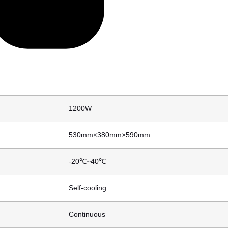
1200W
530mm×380mm×590mm
-20℃~40℃
Self-cooling
Continuous