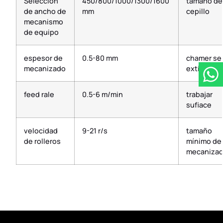
Selección
450/800/1000/1300/1600
tamaño de
de ancho de
mm
cepillo
mecanismo
de equipo
espesor de
0.5-80 mm
chamer se
mecanizado
extiende
feed rale
0.5-6 m/min
trabajar
sufiace
velocidad
9-21 r/s
tamaño
de rolleros
mínimo de
mecaniza