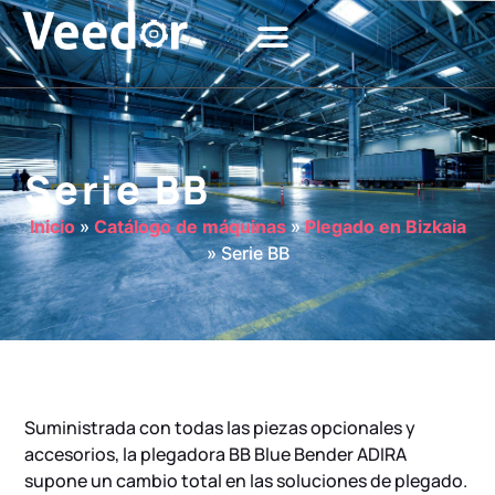
Serie BB
Inicio
»
Catálogo de máquinas
»
Plegado en Bizkaia
»
Serie BB
Suministrada con todas las piezas opcionales y
accesorios, la plegadora BB Blue Bender ADIRA
supone un cambio total en las soluciones de plegado.