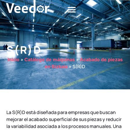
S(R)D
Inicio
»
Catálogo de máquinas
»
Acabado de piezas
en Bizkaia
»
S(R)D
La S(R)D está diseñada para empresas que buscan
mejorar el acabado superficial de sus piezas y reducir
la variabilidad asociada a los procesos manuales. Una