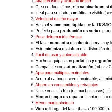
Alta precisión y acabado limpio
Crea cordones finos,
sin salpicaduras ni
Ideal para soldadura
estética
o visible (ace
Velocidad mucho mayor
Hasta
4 veces más rápida
que la TIG/MIG
Perfecta para
producción en serie
o gran
Poca deformación térmica
El láser
concentra el calor
de forma muy l
Esto
minimiza el alabeo
o la distorsión de
Fácil de usar y automatizable
Muchos equipos son
portátiles y ergonó
Compatible con
automatización
(robots, C
Apta para múltiples materiales
Acero al carbono, acero inoxidable, alumini
Ahorro en consumibles y retrabajos
No se necesita
hilo
(en muchos casos), ni
Menos tiempo en repasar
, limpiar o lijar
Menor mantenimiento
Vida útil
larga del láser (hasta 100.000 h).