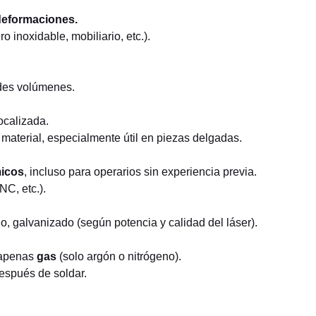
 deformaciones.
ro inoxidable, mobiliario, etc.).
.
des volúmenes.
ocalizada.
l material, especialmente útil en piezas delgadas.
micos
, incluso para operarios sin experiencia previa.
NC, etc.).
o, galvanizado (según potencia y calidad del láser).
 apenas
gas
(solo argón o nitrógeno).
 después de soldar.