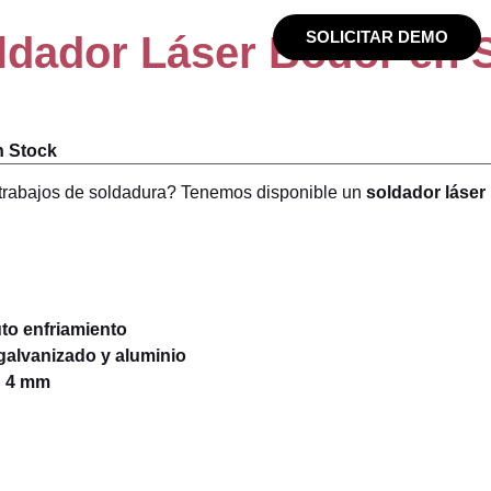
obre Nosotros
Actualidad
SOLICITAR DEMO
ldador Láser Bodor en 
tomatizaciones
Acabado
Plegado
C
n Stock
s trabajos de soldadura? Tenemos disponible un
soldador láser
uto enfriamiento
 galvanizado y aluminio
:
4 mm