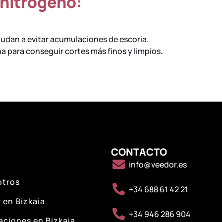
 nitrógeno:
yudan a evitar acumulaciones de escoria.
na para conseguir cortes más finos y limpios
.
CONTACTO
info@veedor.es
otros
+34 688 61 42 21
 en Bizkaia
+34 946 286 904
ciones en Bizkaia