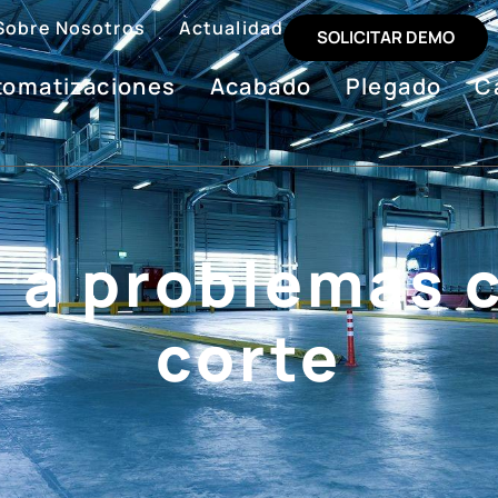
Sobre Nosotros
Actualidad
SOLICITAR DEMO
tomatizaciones
Acabado
Plegado
C
 a problemas
corte